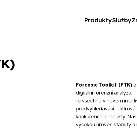
Produkty
Služby
Z
TK)
Forensic Toolkit (FTK)
od
digitální forenzní analýzu.
to všechno v novém intuiti
předvyhledávání – filtrová
konkurenční produkty. Nás
vysokou úroveň stability a 