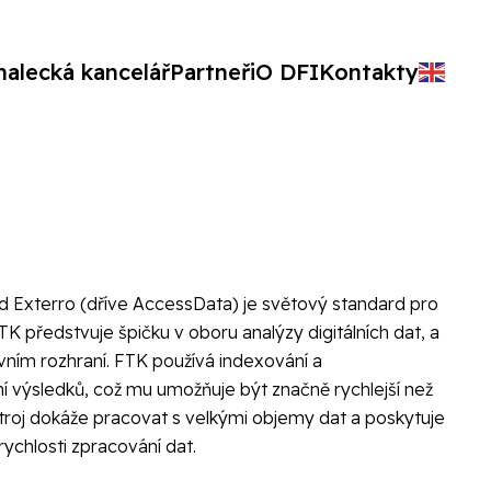
nalecká kancelář
Partneři
O DFI
Kontakty
 Exterro (dříve AccessData) je světový standard pro
 FTK předstvuje špičku v oboru analýzy digitálních dat, a
vním rozhraní. FTK používá indexování a
ní výsledků, což mu umožňuje být značně rychlejší než
troj dokáže pracovat s velkými objemy dat a poskytuje
rychlosti zpracování dat.