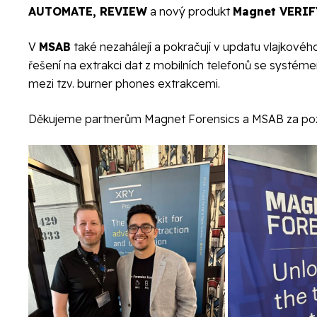
AUTOMATE
,
REVIEW
a nový produkt
Magnet VERIF
V
MSAB
také nezahálejí a pokračují v updatu vlajkovéh
řešení na extrakci dat z mobilních telefonů se syst
mezi tzv. burner phones extrakcemi.
Děkujeme partnerům Magnet Forensics a MSAB za pozvá