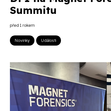
Summitu
před 1 rokem
Novinky
Události