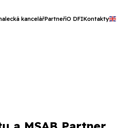
nalecká kancelář
Partneři
O DFI
Kontakty
tu a MSAB Partner