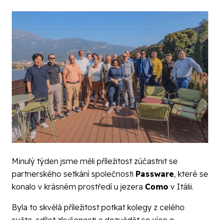
Minulý týden jsme měli příležitost zúčastnit se
partnerského setkání společnosti
Passware
, které se
konalo v krásném prostředí u jezera
Como
v Itálii.
Byla to skvělá příležitost potkat kolegy z celého
světa, sdílet zkušenosti a dozvědět se více o