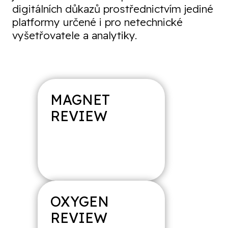
digitálních důkazů prostřednictvím jediné
platformy určené i pro netechnické
vyšetřovatele a analytiky.
MAGNET
REVIEW
OXYGEN
MAGNET
AXIOM
REVIEW